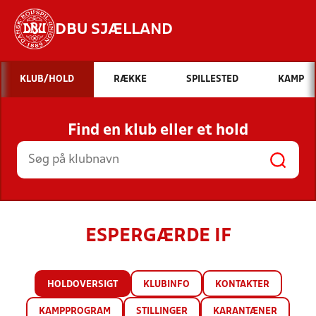
DBU SJÆLLAND
Hvad vil du søge efter?
KLUB/HOLD
RÆKKE
SPILLESTED
KAMP
INDHOLD OG NYHEDER
Find en klub eller et hold
STILLINGER, RESULTATER, KLUBBER OG
HOLD
ESPERGÆRDE IF
HOLDOVERSIGT
KLUBINFO
KONTAKTER
KAMPPROGRAM
STILLINGER
KARANTÆNER