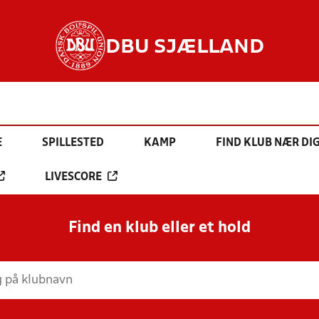
DBU SJÆLLAND
E
SPILLESTED
KAMP
FIND KLUB NÆR DI
LIVESCORE
Find en klub eller et hold