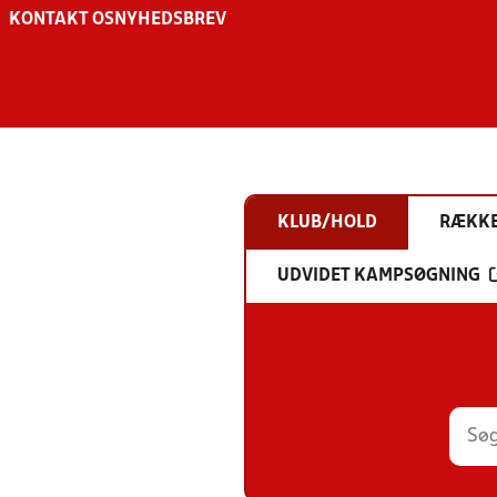
KONTAKT OS
NYHEDSBREV
KLUB/HOLD
RÆKK
UDVIDET KAMPSØGNING