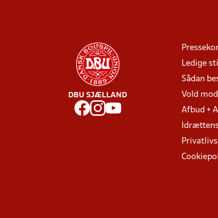
Presseko
Ledige sti
Sådan be
Vold mo
DBU SJÆLLAND
Afbud + 
Idrættens
Privatlivs
Cookiepol