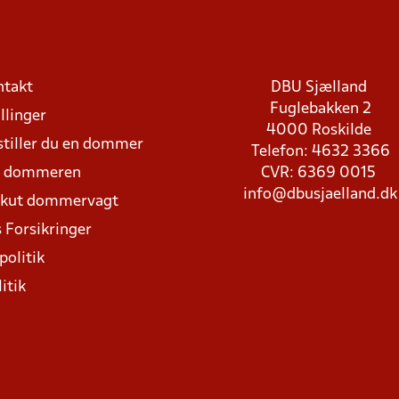
ntakt
DBU Sjælland
Fuglebakken 2
llinger
4000 Roskilde
stiller du en dommer
Telefon: 4632 3366
d dommeren
CVR: 6369 0015
info@dbusjaelland.dk
Akut dommervagt
 Forsikringer
politik
itik