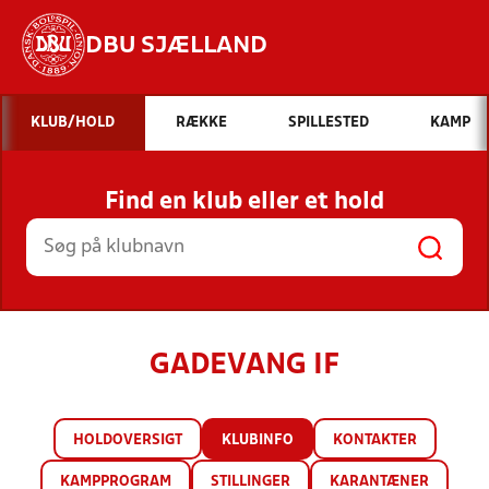
DBU SJÆLLAND
Hvad vil du søge efter?
KLUB/HOLD
RÆKKE
SPILLESTED
KAMP
INDHOLD OG NYHEDER
Find en klub eller et hold
STILLINGER, RESULTATER, KLUBBER OG
HOLD
GADEVANG IF
HOLDOVERSIGT
KLUBINFO
KONTAKTER
KAMPPROGRAM
STILLINGER
KARANTÆNER