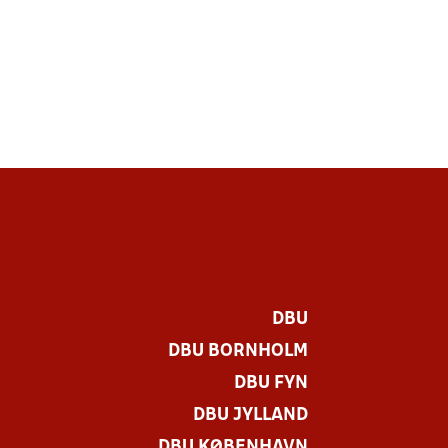
DBU
DBU BORNHOLM
DBU FYN
DBU JYLLAND
DBU KØBENHAVN