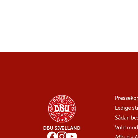
Presseko
Ledige sti
Sådan be
Vold mo
DBU SJÆLLAND
Afbud + 