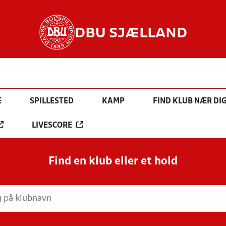
DBU SJÆLLAND
E
SPILLESTED
KAMP
FIND KLUB NÆR DI
LIVESCORE
Find en klub eller et hold