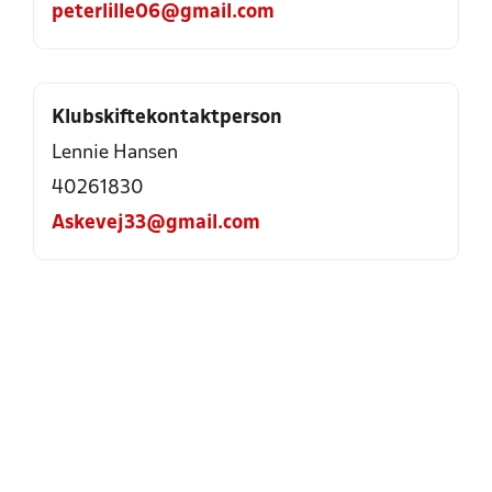
peterlille06@gmail.com
Klubskiftekontaktperson
Lennie Hansen
40261830
Askevej33@gmail.com