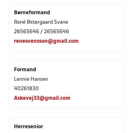
Børneformand
René Østergaard Svane
26565646
/
26565646
renesvensson@gmail.com
Formand
Lennie Hansen
40261830
Askevej33@gmail.com
Herresenior