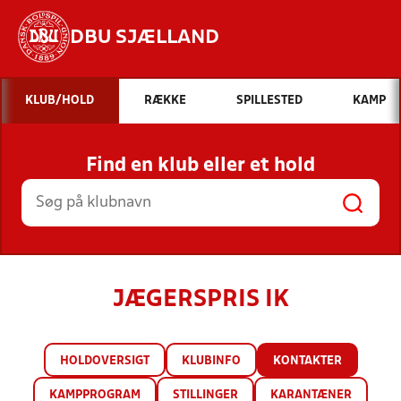
DBU SJÆLLAND
Hvad vil du søge efter?
KLUB/HOLD
RÆKKE
SPILLESTED
KAMP
INDHOLD OG NYHEDER
Find en klub eller et hold
STILLINGER, RESULTATER, KLUBBER OG
HOLD
JÆGERSPRIS IK
HOLDOVERSIGT
KLUBINFO
KONTAKTER
KAMPPROGRAM
STILLINGER
KARANTÆNER