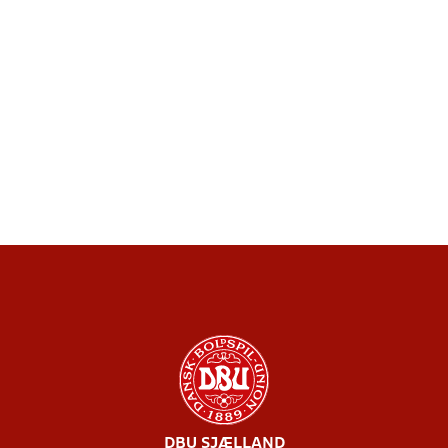
DBU SJÆLLAND