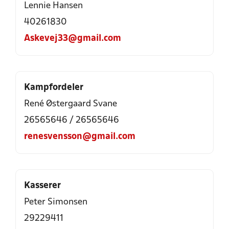
Lennie Hansen
40261830
Askevej33@gmail.com
Kampfordeler
René Østergaard Svane
26565646
/
26565646
renesvensson@gmail.com
Kasserer
Peter Simonsen
29229411