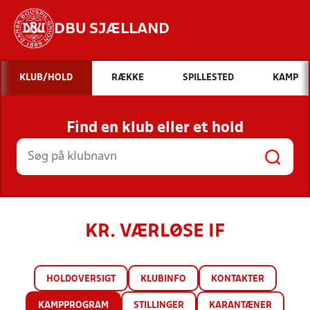
DBU SJÆLLAND
Hvad vil du søge efter?
KLUB/HOLD
RÆKKE
SPILLESTED
KAMP
INDHOLD OG NYHEDER
Find en klub eller et hold
STILLINGER, RESULTATER, KLUBBER OG
HOLD
KR. VÆRLØSE IF
HOLDOVERSIGT
KLUBINFO
KONTAKTER
KAMPPROGRAM
STILLINGER
KARANTÆNER