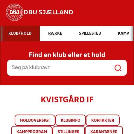
DBU SJÆLLAND
Hvad vil du søge efter?
KLUB/HOLD
RÆKKE
SPILLESTED
KAMP
INDHOLD OG NYHEDER
Find en klub eller et hold
STILLINGER, RESULTATER, KLUBBER OG
HOLD
KVISTGÅRD IF
HOLDOVERSIGT
KLUBINFO
KONTAKTER
KAMPPROGRAM
STILLINGER
KARANTÆNER