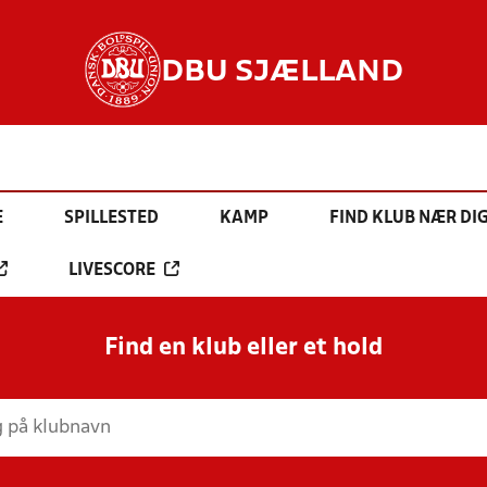
DBU SJÆLLAND
E
SPILLESTED
KAMP
FIND KLUB NÆR DI
LIVESCORE
Find en klub eller et hold