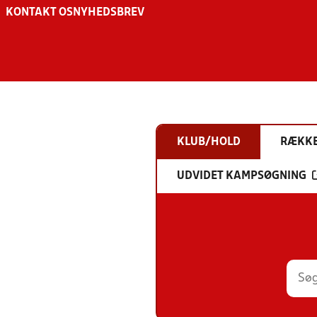
KONTAKT OS
NYHEDSBREV
KLUB/HOLD
RÆKK
UDVIDET KAMPSØGNING