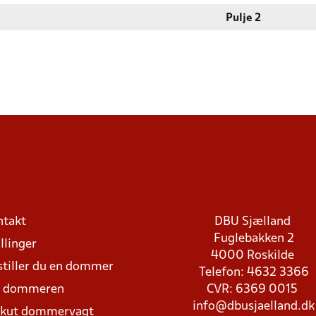
Pulje 2
ntakt
DBU Sjælland
Fuglebakken 2
llinger
4000 Roskilde
stiller du en dommer
Telefon: 4632 3366
d dommeren
CVR: 6369 0015
info@dbusjaelland.dk
Akut dommervagt