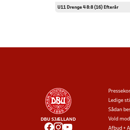
U11 Drenge 4 8:8 (16) Efterår
Presseko
Ledige sti
Sådan be
Vold mo
DBU SJÆLLAND
Afbud + 