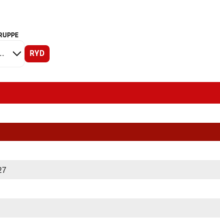
RUPPE
RYD
27