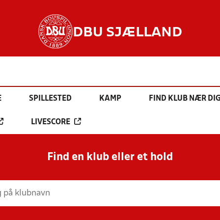
DBU SJÆLLAND
E
SPILLESTED
KAMP
FIND KLUB NÆR DI
LIVESCORE
Find en klub eller et hold