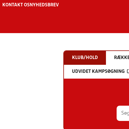
KONTAKT OS
NYHEDSBREV
KLUB/HOLD
RÆKK
UDVIDET KAMPSØGNING