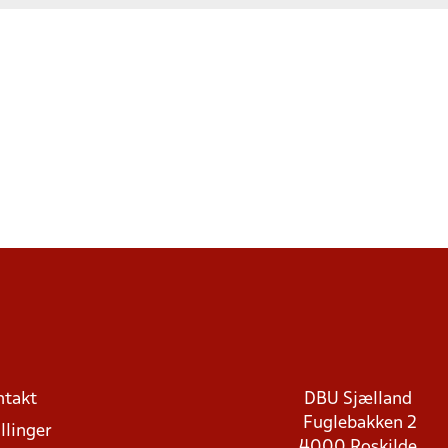
ntakt
DBU Sjælland
Fuglebakken 2
llinger
4000 Roskilde