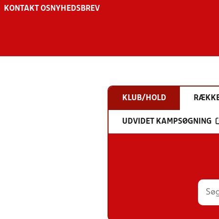
KONTAKT OS
NYHEDSBREV
KLUB/HOLD
RÆKK
UDVIDET KAMPSØGNING