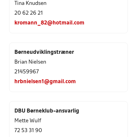
Tina Knudsen
20 62 26 21
kromann_82@hotmail.com
Børneudviklingstræner
Brian Nielsen
21459967
hrbnielsen1@gmail.com
DBU Børneklub-ansvarlig
Mette Wulf
72 53 31 90