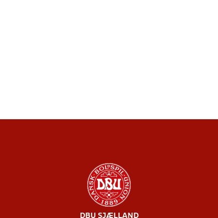
DBU SJÆLLAND