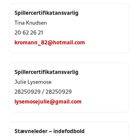
Spillercertifikatansvarlig
Tina Knudsen
20 62 26 21
kromann_82@hotmail.com
Spillercertifikatansvarlig
Julie Lysemose
28250929
/
28250929
lysemosejulie@gmail.com
Stævneleder – indefodbold