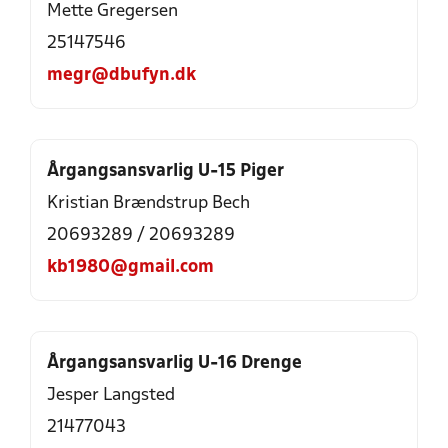
Mette Gregersen
25147546
megr@dbufyn.dk
Årgangsansvarlig U-15 Piger
Kristian Brændstrup Bech
20693289
/
20693289
kb1980@gmail.com
Årgangsansvarlig U-16 Drenge
Jesper Langsted
21477043