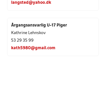
langsted@yahoo.dk
Årgangsansvarlig U-17 Piger
Kathrine Lehnskov
53 29 35 99
kath5980@gmail.com