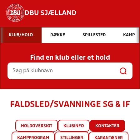
DBU SJÆLLAND
Hvad vil du søge efter?
KLUB/HOLD
RÆKKE
SPILLESTED
KAMP
INDHOLD OG NYHEDER
Find en klub eller et hold
STILLINGER, RESULTATER, KLUBBER OG
HOLD
FALDSLED/SVANNINGE SG & IF
HOLDOVERSIGT
KLUBINFO
KONTAKTER
KAMPPROGRAM
STILLINGER
KARANTÆNER