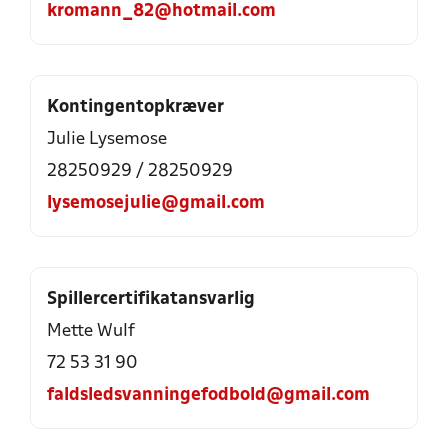
kromann_82@hotmail.com
Kontingentopkræver
Julie Lysemose
28250929
/
28250929
lysemosejulie@gmail.com
Spillercertifikatansvarlig
Mette Wulf
72 53 31 90
faldsledsvanningefodbold@gmail.com