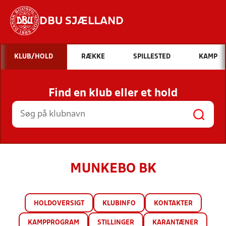
DBU SJÆLLAND
Hvad vil du søge efter?
KLUB/HOLD
RÆKKE
SPILLESTED
KAMP
INDHOLD OG NYHEDER
Find en klub eller et hold
STILLINGER, RESULTATER, KLUBBER OG
HOLD
MUNKEBO BK
HOLDOVERSIGT
KLUBINFO
KONTAKTER
KAMPPROGRAM
STILLINGER
KARANTÆNER