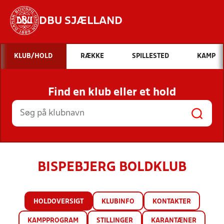
DBU SJÆLLAND
Hvad vil du søge efter?
KLUB/HOLD
RÆKKE
SPILLESTED
KAMP
INDHOLD OG NYHEDER
Find en klub eller et hold
STILLINGER, RESULTATER, KLUBBER OG
HOLD
BISPEBJERG BOLDKLUB
HOLDOVERSIGT
KLUBINFO
KONTAKTER
KAMPPROGRAM
STILLINGER
KARANTÆNER