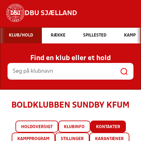
DBU SJÆLLAND
Hvad vil du søge efter?
KLUB/HOLD
RÆKKE
SPILLESTED
KAMP
INDHOLD OG NYHEDER
Find en klub eller et hold
STILLINGER, RESULTATER, KLUBBER OG
HOLD
BOLDKLUBBEN SUNDBY KFUM
HOLDOVERSIGT
KLUBINFO
KONTAKTER
KAMPPROGRAM
STILLINGER
KARANTÆNER