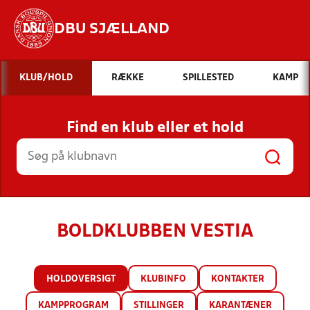
DBU SJÆLLAND
Hvad vil du søge efter?
KLUB/HOLD
RÆKKE
SPILLESTED
KAMP
INDHOLD OG NYHEDER
Find en klub eller et hold
STILLINGER, RESULTATER, KLUBBER OG
HOLD
BOLDKLUBBEN VESTIA
HOLDOVERSIGT
KLUBINFO
KONTAKTER
KAMPPROGRAM
STILLINGER
KARANTÆNER