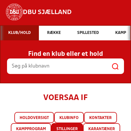
DBU SJÆLLAND
Hvad vil du søge efter?
KLUB/HOLD
RÆKKE
SPILLESTED
KAMP
INDHOLD OG NYHEDER
Find en klub eller et hold
STILLINGER, RESULTATER, KLUBBER OG
HOLD
VOERSAA IF
HOLDOVERSIGT
KLUBINFO
KONTAKTER
KAMPPROGRAM
STILLINGER
KARANTÆNER