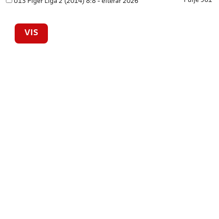
Pulje 961
U13 Piger Liga 2 (2014) 8:8 - efterår 2026
VIS