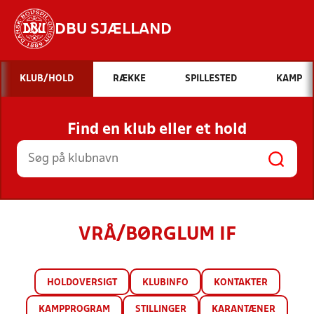
DBU SJÆLLAND
Hvad vil du søge efter?
KLUB/HOLD
RÆKKE
SPILLESTED
KAMP
INDHOLD OG NYHEDER
Find en klub eller et hold
STILLINGER, RESULTATER, KLUBBER OG
HOLD
VRÅ/BØRGLUM IF
HOLDOVERSIGT
KLUBINFO
KONTAKTER
KAMPPROGRAM
STILLINGER
KARANTÆNER