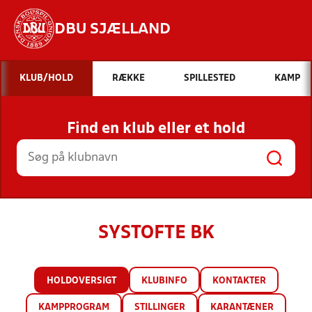
DBU SJÆLLAND
Hvad vil du søge efter?
KLUB/HOLD
RÆKKE
SPILLESTED
KAMP
INDHOLD OG NYHEDER
Find en klub eller et hold
STILLINGER, RESULTATER, KLUBBER OG
HOLD
SYSTOFTE BK
HOLDOVERSIGT
KLUBINFO
KONTAKTER
KAMPPROGRAM
STILLINGER
KARANTÆNER