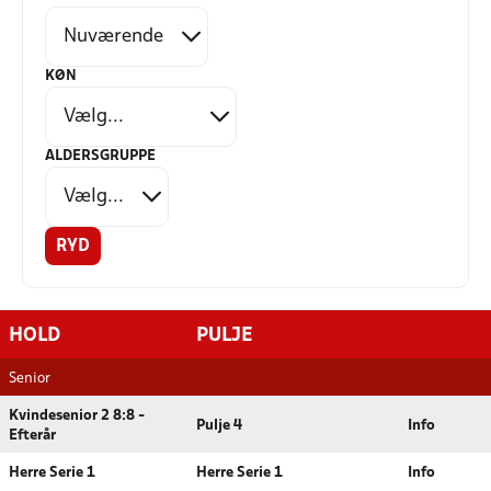
KØN
ALDERSGRUPPE
RYD
HOLD
PULJE
Senior
Kvindesenior 2 8:8 -
Pulje 4
Info
Efterår
Herre Serie 1
Herre Serie 1
Info