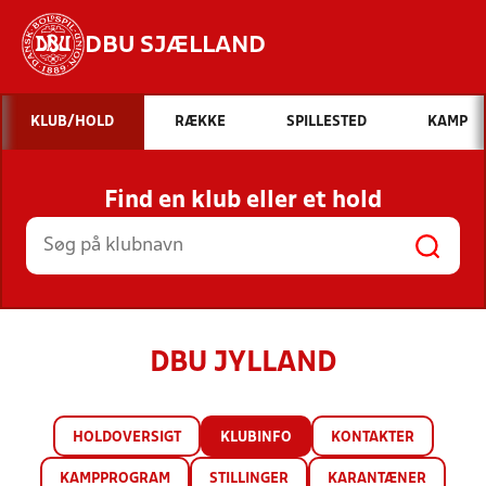
DBU SJÆLLAND
Hvad vil du søge efter?
KLUB/HOLD
RÆKKE
SPILLESTED
KAMP
INDHOLD OG NYHEDER
Find en klub eller et hold
STILLINGER, RESULTATER, KLUBBER OG
HOLD
DBU JYLLAND
HOLDOVERSIGT
KLUBINFO
KONTAKTER
KAMPPROGRAM
STILLINGER
KARANTÆNER