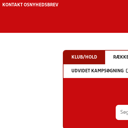
KONTAKT OS
NYHEDSBREV
KLUB/HOLD
RÆKK
UDVIDET KAMPSØGNING