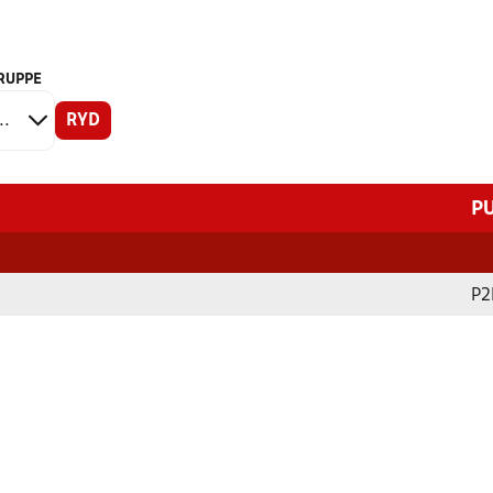
RUPPE
RYD
P
P2