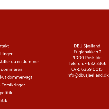
ntakt
DBU Sjælland
Fuglebakken 2
llinger
4000 Roskilde
stiller du en dommer
Telefon: 4632 3366
d dommeren
CVR: 6369 0015
info@dbusjaelland.dk
Akut dommervagt
 Forsikringer
politik
itik