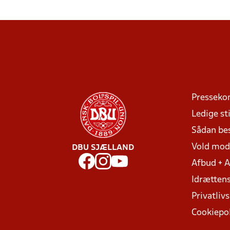
Presseko
Ledige sti
Sådan be
Vold mo
DBU SJÆLLAND
Afbud + 
Idrættens
Privatlivs
Cookiepol