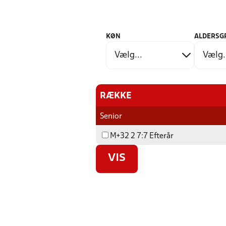
KØN
ALDERSG
RÆKKE
Senior
M+32 2 7:7 Efterår
VIS