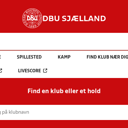
DBU SJÆLLAND
E
SPILLESTED
KAMP
FIND KLUB NÆR DI
LIVESCORE
Find en klub eller et hold