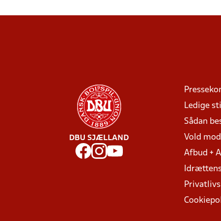
Presseko
Ledige sti
Sådan be
Vold mo
DBU SJÆLLAND
Afbud + 
Idrættens
Privatlivs
Cookiepol