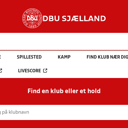
DBU SJÆLLAND
E
SPILLESTED
KAMP
FIND KLUB NÆR DI
LIVESCORE
Find en klub eller et hold