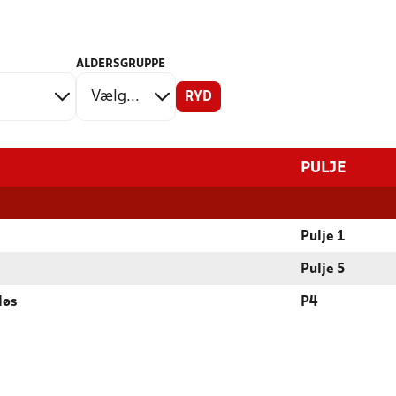
ALDERSGRUPPE
RYD
PULJE
Pulje 1
Pulje 5
løs
P4