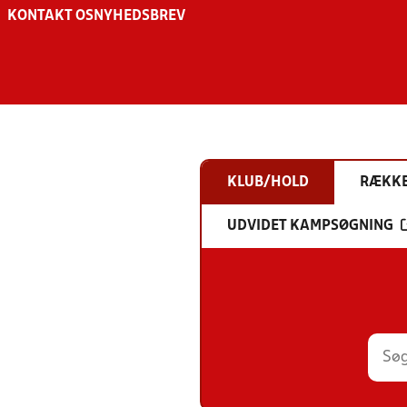
KONTAKT OS
NYHEDSBREV
KLUB/HOLD
RÆKK
UDVIDET KAMPSØGNING