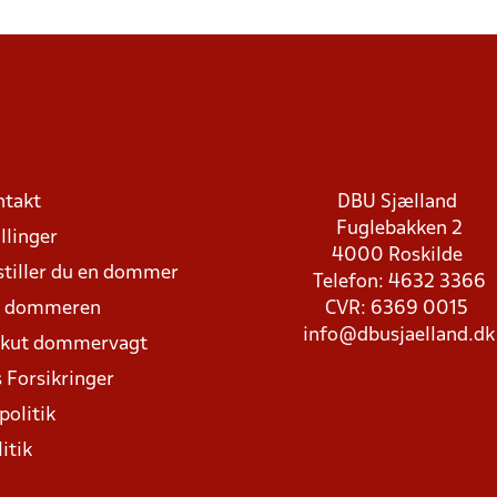
ntakt
DBU Sjælland
Fuglebakken 2
llinger
4000 Roskilde
stiller du en dommer
Telefon: 4632 3366
d dommeren
CVR: 6369 0015
info@dbusjaelland.dk
Akut dommervagt
 Forsikringer
politik
itik