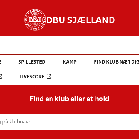
DBU SJÆLLAND
E
SPILLESTED
KAMP
FIND KLUB NÆR DI
LIVESCORE
Find en klub eller et hold