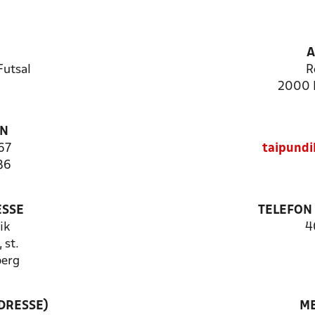
A
utsal
R
2000 
ON
67
taipund
86
ESSE
TELEFON
ik
4
 st.
berg
DRESSE)
ME