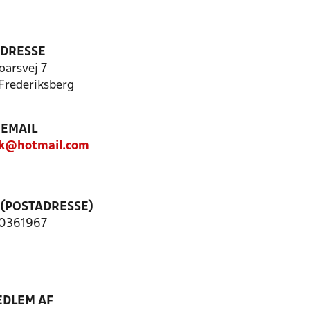
DRESSE
oarsvej 7
Frederiksberg
EMAIL
ik@hotmail.com
 (POSTADRESSE)
0361967
DLEM AF