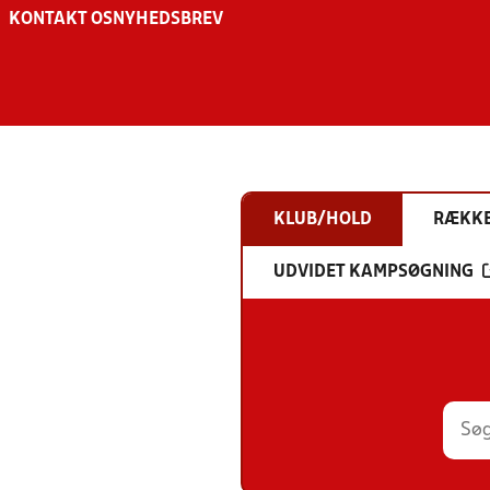
KONTAKT OS
NYHEDSBREV
KLUB/HOLD
RÆKK
UDVIDET KAMPSØGNING