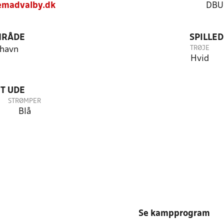
emadvalby.dk
DBU
RÅDE
SPILLE
TRØJE
havn
Hvid
T UDE
STRØMPER
Blå
Se kampprogram