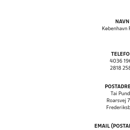
NAVN
København F
TELEF
4036 19
2818 25
POSTADR
Tai Pund
Roarsvej 7,
Frederiks
EMAIL (POSTA