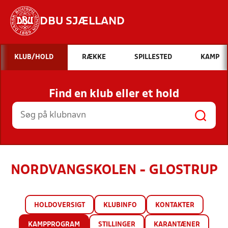
DBU SJÆLLAND
Hvad vil du søge efter?
KLUB/HOLD
RÆKKE
SPILLESTED
KAMP
INDHOLD OG NYHEDER
Find en klub eller et hold
STILLINGER, RESULTATER, KLUBBER OG
HOLD
NORDVANGSKOLEN - GLOSTRUP
HOLDOVERSIGT
KLUBINFO
KONTAKTER
KAMPPROGRAM
STILLINGER
KARANTÆNER