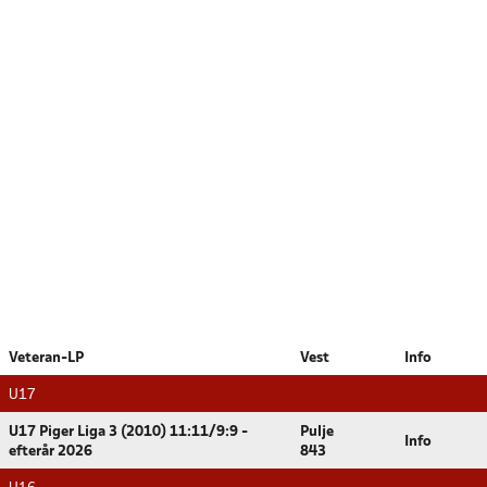
Veteran-LP
Vest
Info
U17
U17 Piger Liga 3 (2010) 11:11/9:9 -
Pulje
Info
efterår 2026
843