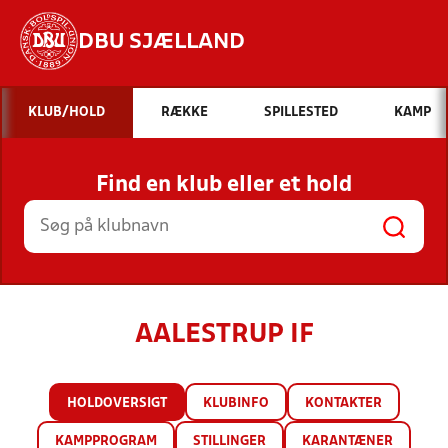
DBU SJÆLLAND
Hvad vil du søge efter?
KLUB/HOLD
RÆKKE
SPILLESTED
KAMP
INDHOLD OG NYHEDER
Find en klub eller et hold
STILLINGER, RESULTATER, KLUBBER OG
HOLD
AALESTRUP IF
HOLDOVERSIGT
KLUBINFO
KONTAKTER
KAMPPROGRAM
STILLINGER
KARANTÆNER