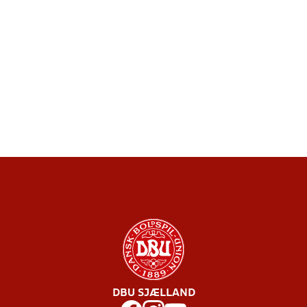
DBU SJÆLLAND