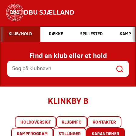
DBU SJÆLLAND
Hvad vil du søge efter?
KLUB/HOLD
RÆKKE
SPILLESTED
KAMP
INDHOLD OG NYHEDER
Find en klub eller et hold
STILLINGER, RESULTATER, KLUBBER OG
HOLD
KLINKBY B
HOLDOVERSIGT
KLUBINFO
KONTAKTER
KAMPPROGRAM
STILLINGER
KARANTÆNER