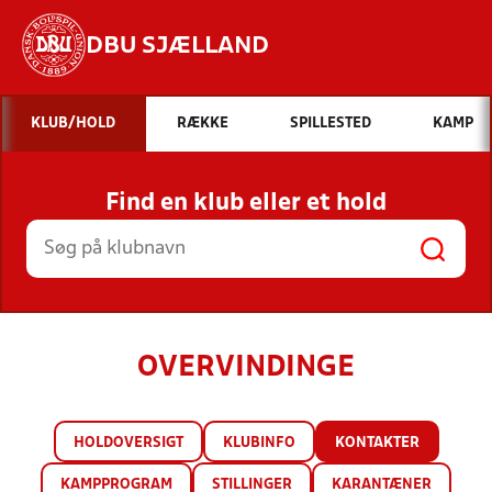
DBU SJÆLLAND
Hvad vil du søge efter?
KLUB/HOLD
RÆKKE
SPILLESTED
KAMP
INDHOLD OG NYHEDER
Find en klub eller et hold
STILLINGER, RESULTATER, KLUBBER OG
HOLD
OVERVINDINGE
HOLDOVERSIGT
KLUBINFO
KONTAKTER
KAMPPROGRAM
STILLINGER
KARANTÆNER