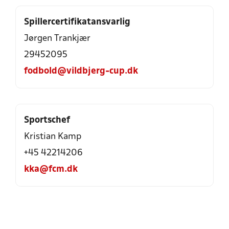
Spillercertifikatansvarlig
Jørgen Trankjær
29452095
fodbold@vildbjerg-cup.dk
Sportschef
Kristian Kamp
+45 42214206
kka@fcm.dk