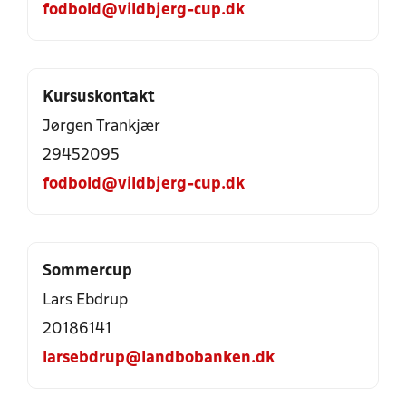
fodbold@vildbjerg-cup.dk
Kursuskontakt
Jørgen Trankjær
29452095
fodbold@vildbjerg-cup.dk
Sommercup
Lars Ebdrup
20186141
larsebdrup@landbobanken.dk