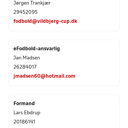
Jørgen Trankjær
29452095
fodbold@vildbjerg-cup.dk
eFodbold-ansvarlig
Jan Madsen
26284017
jmadsen60@hotmail.com
Formand
Lars Ebdrup
20186141