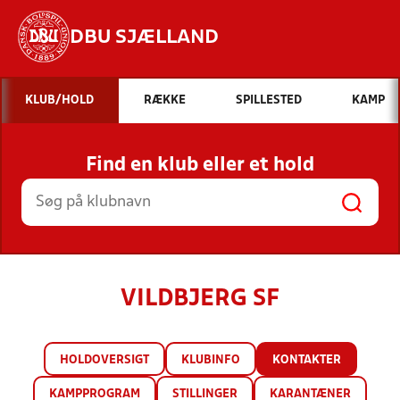
DBU SJÆLLAND
Hvad vil du søge efter?
KLUB/HOLD
RÆKKE
SPILLESTED
KAMP
INDHOLD OG NYHEDER
Find en klub eller et hold
STILLINGER, RESULTATER, KLUBBER OG
HOLD
VILDBJERG SF
HOLDOVERSIGT
KLUBINFO
KONTAKTER
KAMPPROGRAM
STILLINGER
KARANTÆNER