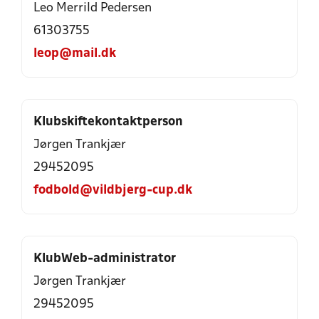
Leo Merrild Pedersen
61303755
leop@mail.dk
Klubskiftekontaktperson
Jørgen Trankjær
29452095
fodbold@vildbjerg-cup.dk
KlubWeb-administrator
Jørgen Trankjær
29452095