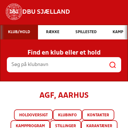
DBU SJÆLLAND
Hvad vil du søge efter?
KLUB/HOLD
RÆKKE
SPILLESTED
KAMP
INDHOLD OG NYHEDER
Find en klub eller et hold
STILLINGER, RESULTATER, KLUBBER OG
HOLD
AGF, AARHUS
HOLDOVERSIGT
KLUBINFO
KONTAKTER
KAMPPROGRAM
STILLINGER
KARANTÆNER