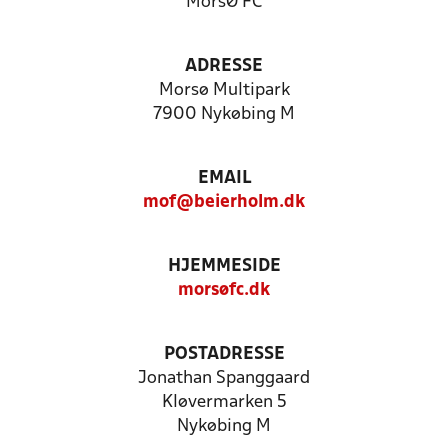
MorsØ FC
ADRESSE
Morsø Multipark
7900 Nykøbing M
EMAIL
mof@beierholm.dk
HJEMMESIDE
morsøfc.dk
POSTADRESSE
Jonathan Spanggaard
Kløvermarken 5
Nykøbing M