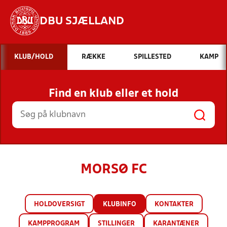
DBU SJÆLLAND
Hvad vil du søge efter?
KLUB/HOLD
RÆKKE
SPILLESTED
KAMP
INDHOLD OG NYHEDER
Find en klub eller et hold
STILLINGER, RESULTATER, KLUBBER OG
HOLD
MORSØ FC
HOLDOVERSIGT
KLUBINFO
KONTAKTER
KAMPPROGRAM
STILLINGER
KARANTÆNER