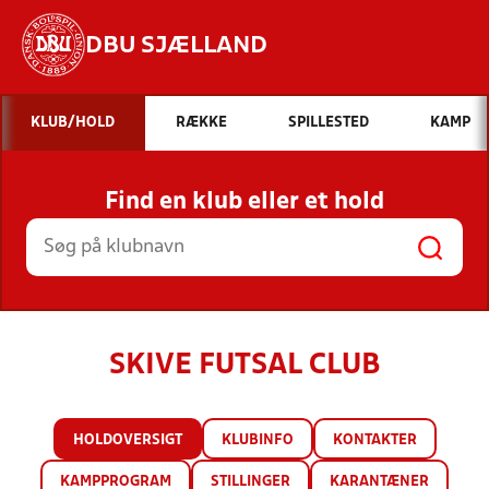
DBU SJÆLLAND
Hvad vil du søge efter?
KLUB/HOLD
RÆKKE
SPILLESTED
KAMP
INDHOLD OG NYHEDER
Find en klub eller et hold
STILLINGER, RESULTATER, KLUBBER OG
HOLD
SKIVE FUTSAL CLUB
HOLDOVERSIGT
KLUBINFO
KONTAKTER
KAMPPROGRAM
STILLINGER
KARANTÆNER