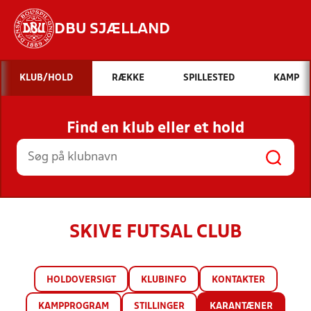
DBU SJÆLLAND
Hvad vil du søge efter?
KLUB/HOLD
RÆKKE
SPILLESTED
KAMP
INDHOLD OG NYHEDER
Find en klub eller et hold
STILLINGER, RESULTATER, KLUBBER OG
HOLD
SKIVE FUTSAL CLUB
HOLDOVERSIGT
KLUBINFO
KONTAKTER
KAMPPROGRAM
STILLINGER
KARANTÆNER