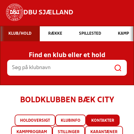
DBU SJÆLLAND
Hvad vil du søge efter?
KLUB/HOLD
RÆKKE
SPILLESTED
KAMP
INDHOLD OG NYHEDER
Find en klub eller et hold
STILLINGER, RESULTATER, KLUBBER OG
HOLD
BOLDKLUBBEN BÆK CITY
HOLDOVERSIGT
KLUBINFO
KONTAKTER
KAMPPROGRAM
STILLINGER
KARANTÆNER