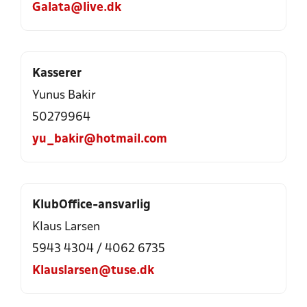
Galata@live.dk
Kasserer
Yunus Bakir
50279964
yu_bakir@hotmail.com
KlubOffice-ansvarlig
Klaus Larsen
5943 4304
/
4062 6735
Klauslarsen@tuse.dk