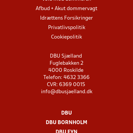
Afbud + Akut dommervagt
Idrættens Forsikringer
Privatlivspolitik
Cookiepolitik
DBU Sjælland
Fuglebakken 2
4000 Roskilde
Telefon: 4632 3366
CVR: 6369 0015
info@dbusjaelland.dk
DBU
DBU BORNHOLM
DBU FYN