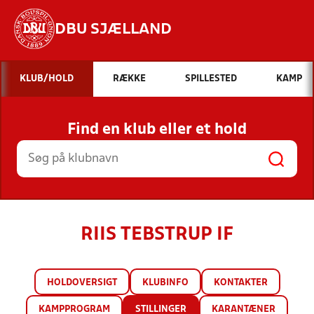
DBU SJÆLLAND
Hvad vil du søge efter?
KLUB/HOLD
RÆKKE
SPILLESTED
KAMP
INDHOLD OG NYHEDER
Find en klub eller et hold
STILLINGER, RESULTATER, KLUBBER OG
HOLD
RIIS TEBSTRUP IF
HOLDOVERSIGT
KLUBINFO
KONTAKTER
KAMPPROGRAM
STILLINGER
KARANTÆNER