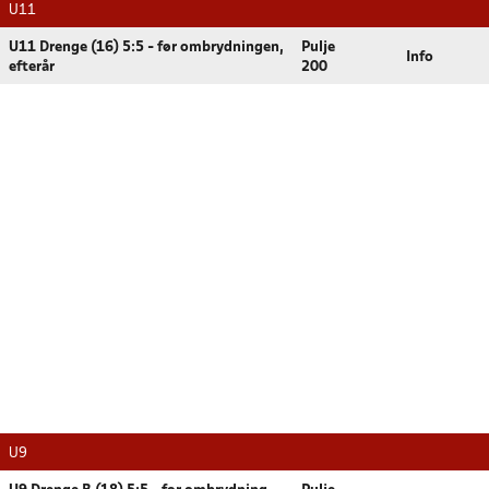
U11
U11 Drenge (16) 5:5 - før ombrydningen,
Pulje
Info
efterår
200
U9