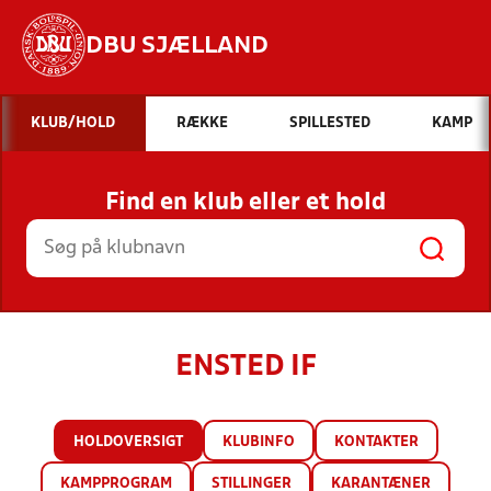
DBU SJÆLLAND
Hvad vil du søge efter?
KLUB/HOLD
RÆKKE
SPILLESTED
KAMP
INDHOLD OG NYHEDER
Find en klub eller et hold
STILLINGER, RESULTATER, KLUBBER OG
HOLD
ENSTED IF
HOLDOVERSIGT
KLUBINFO
KONTAKTER
KAMPPROGRAM
STILLINGER
KARANTÆNER