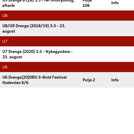
U9 Drenge B (18) 5:5 - før ombrydning,
Pulje
Info
efterår
106
U8
U8/U9 Drenge (2018/19) 3:3 - 23.
august
U7
U7 Drenge (2020) 3:3 - Nybegyndere -
23. august
U6
U6 Drenge(20)DBU 3-Bold Festival
Pulje 2
Info
Haderslev 6/6