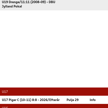
U19 Drenge/11:11 (2008-09) - DBU
Jylland Pokal
U17
U17 Piger C (10-11) 8:8 - 2026/Efterår
Pulje 29
Info