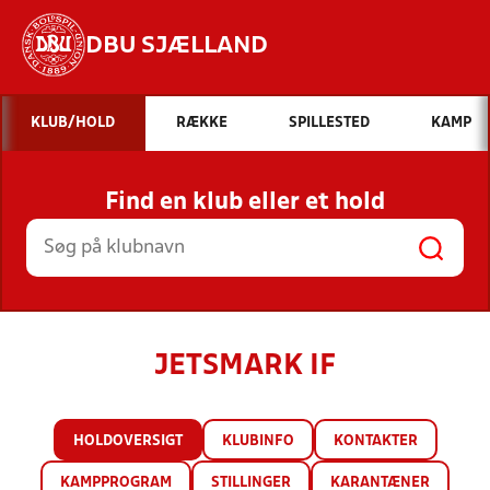
DBU SJÆLLAND
Hvad vil du søge efter?
KLUB/HOLD
RÆKKE
SPILLESTED
KAMP
INDHOLD OG NYHEDER
Find en klub eller et hold
STILLINGER, RESULTATER, KLUBBER OG
HOLD
JETSMARK IF
HOLDOVERSIGT
KLUBINFO
KONTAKTER
KAMPPROGRAM
STILLINGER
KARANTÆNER