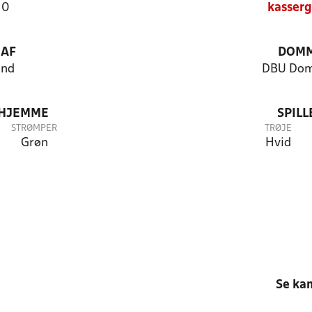
10
kasser
 AF
DOM
and
DBU Dom
 HJEMME
SPIL
STRØMPER
TRØJE
Grøn
Hvid
Se ka