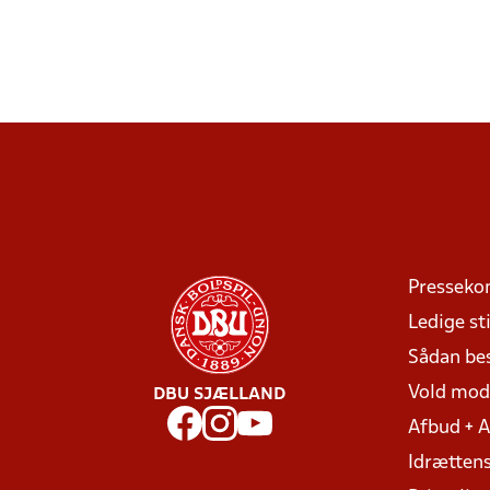
Presseko
Ledige sti
Sådan be
Vold mo
DBU SJÆLLAND
Afbud + 
Idrættens