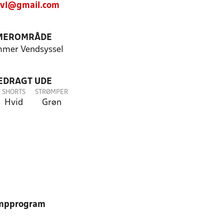
gvl@gmail.com
MEROMRÅDE
mer Vendsyssel
LEDRAGT UDE
SHORTS
STRØMPER
Hvid
Grøn
mpprogram