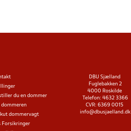
ntakt
DBU Sjælland
Fuglebakken 2
llinger
4000 Roskilde
stiller du en dommer
Telefon: 4632 3366
d dommeren
CVR: 6369 0015
info@dbusjaelland.dk
Akut dommervagt
 Forsikringer