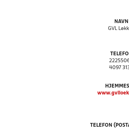
NAVN
GVL Løk
TELEF
222550
4097 31
HJEMMES
www.gvlloek
TELEFON (POST