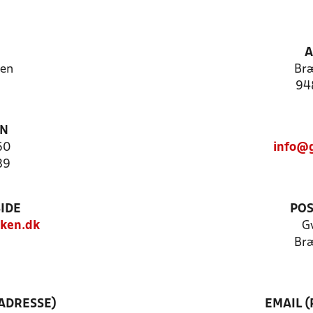
A
ken
Bræ
94
ON
60
info@g
39
IDE
POS
ken.dk
G
Bræ
ADRESSE)
EMAIL 