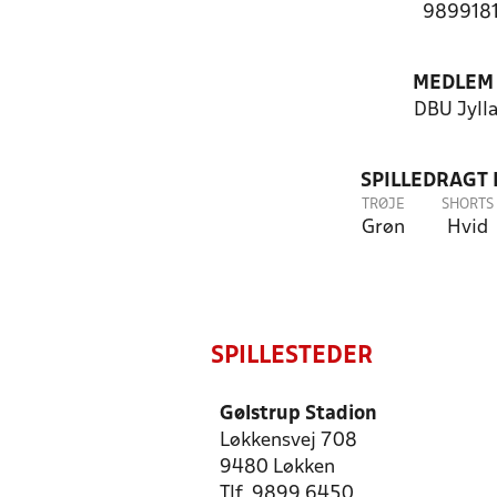
989918
MEDLEM
DBU Jyll
SPILLEDRAGT
TRØJE
SHORTS
Grøn
Hvid
SPILLESTEDER
Gølstrup Stadion
Løkkensvej 708
9480 Løkken
Tlf. 9899 6450