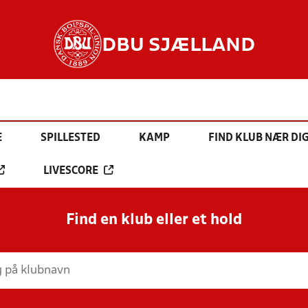
DBU SJÆLLAND
E
SPILLESTED
KAMP
FIND KLUB NÆR DI
LIVESCORE
Find en klub eller et hold