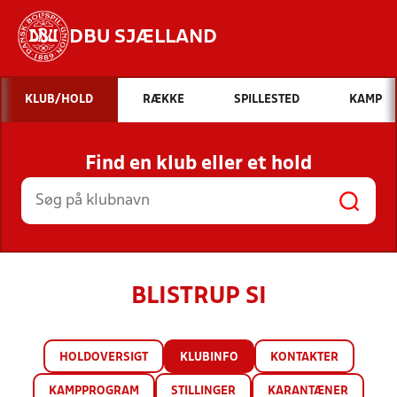
DBU SJÆLLAND
Hvad vil du søge efter?
KLUB/HOLD
RÆKKE
SPILLESTED
KAMP
INDHOLD OG NYHEDER
Find en klub eller et hold
STILLINGER, RESULTATER, KLUBBER OG
HOLD
BLISTRUP SI
HOLDOVERSIGT
KLUBINFO
KONTAKTER
KAMPPROGRAM
STILLINGER
KARANTÆNER