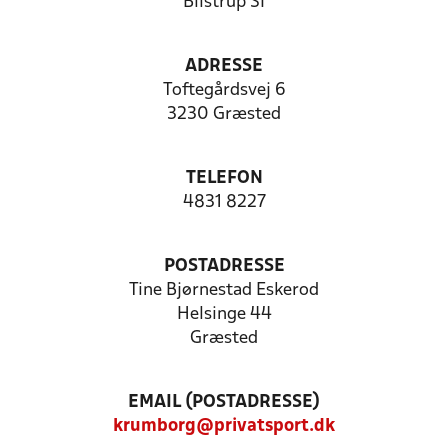
Blistrup SI
ADRESSE
Toftegårdsvej 6
3230 Græsted
TELEFON
4831 8227
POSTADRESSE
Tine Bjørnestad Eskerod
Helsinge 44
Græsted
EMAIL (POSTADRESSE)
krumborg@privatsport.dk