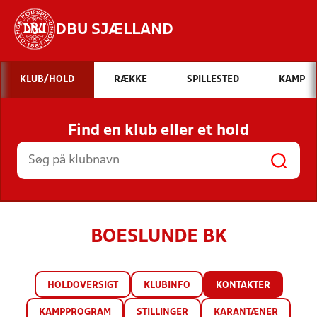
DBU SJÆLLAND
Hvad vil du søge efter?
KLUB/HOLD
RÆKKE
SPILLESTED
KAMP
INDHOLD OG NYHEDER
Find en klub eller et hold
STILLINGER, RESULTATER, KLUBBER OG
HOLD
BOESLUNDE BK
HOLDOVERSIGT
KLUBINFO
KONTAKTER
KAMPPROGRAM
STILLINGER
KARANTÆNER