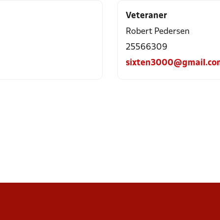
Veteraner
Robert Pedersen
25566309
sixten3000@gmail.co