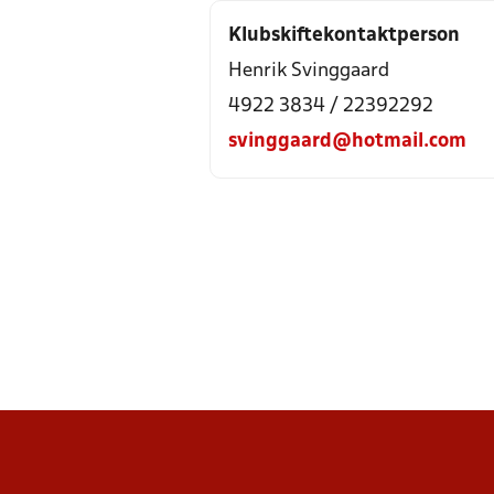
Klubskiftekontaktperson
Henrik Svinggaard
4922 3834
/
22392292
svinggaard@hotmail.com