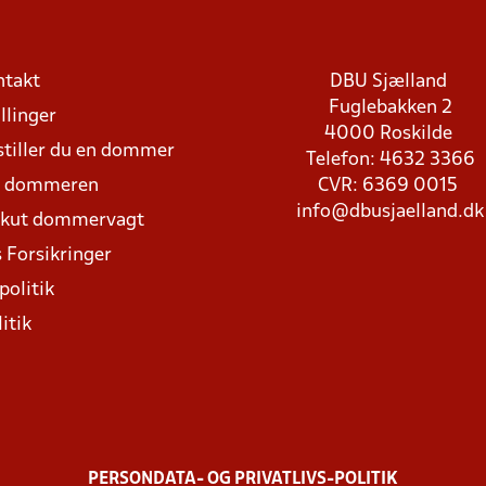
ntakt
DBU Sjælland
Fuglebakken 2
llinger
4000 Roskilde
stiller du en dommer
Telefon: 4632 3366
d dommeren
CVR: 6369 0015
info@dbusjaelland.dk
Akut dommervagt
 Forsikringer
politik
itik
PERSONDATA- OG PRIVATLIVS-POLITIK