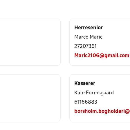
Herresenior
Marco Maric
27207361
Maric2106@gmail.com
Kasserer
Kate Formsgaard
61166883
borsholm.bogholderi@