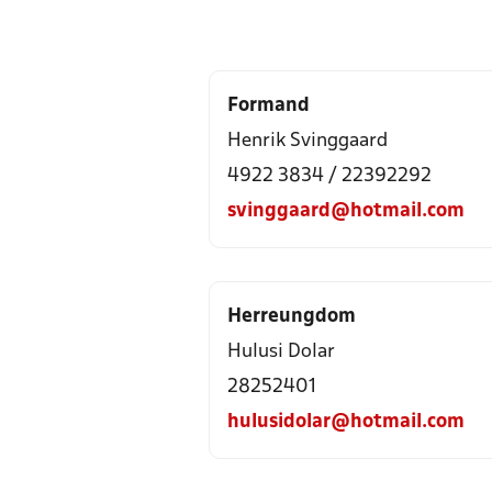
Formand
Henrik Svinggaard
4922 3834
/
22392292
svinggaard@hotmail.com
Herreungdom
Hulusi Dolar
28252401
hulusidolar@hotmail.com