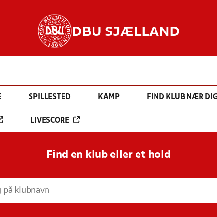
DBU SJÆLLAND
E
SPILLESTED
KAMP
FIND KLUB NÆR DI
LIVESCORE
Find en klub eller et hold