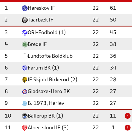
1
Hareskov IF
22
61
2
Taarbæk IF
22
50
3
ORI-Fodbold (1)
22
45
4
Brede IF
22
38
5
Lundtofte Boldklub
22
36
6
Farum BK (1)
22
34
7
IF Skjold Birkerød (2)
22
28
8
Gladsaxe-Hero BK
22
27
9
B. 1973, Herlev
22
27
10
Ballerup BK (1)
22
11
!
11
Albertslund IF (3)
22
4
!