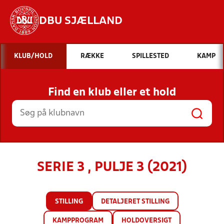
DBU SJÆLLAND
Hvad vil du søge efter?
KLUB/HOLD
RÆKKE
SPILLESTED
KAMP
INDHOLD OG NYHEDER
Find en klub eller et hold
STILLINGER, RESULTATER, KLUBBER OG
HOLD
SERIE 3 , PULJE 3 (2021)
STILLING
DETALJERET STILLING
KAMPPROGRAM
HOLDOVERSIGT