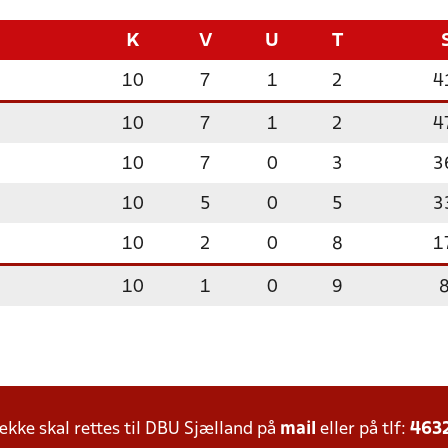
K
V
U
T
10
7
1
2
4
10
7
1
2
4
10
7
0
3
3
10
5
0
5
3
10
2
0
8
1
10
1
0
9
ke skal rettes til DBU Sjælland på
mail
eller på tlf:
463