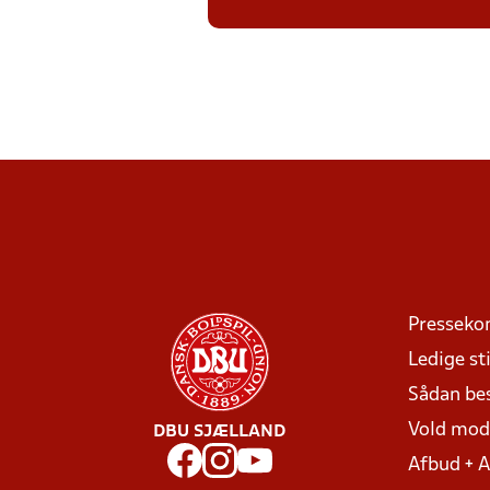
Presseko
Ledige sti
Sådan be
Vold mo
DBU SJÆLLAND
Afbud + 