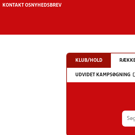
KONTAKT OS
NYHEDSBREV
KLUB/HOLD
RÆKK
UDVIDET KAMPSØGNING