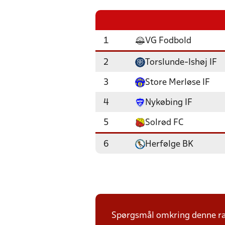
1
VG Fodbold
2
Torslunde-Ishøj IF
3
Store Merløse IF
4
Nykøbing IF
5
Solrød FC
6
Herfølge BK
Spørgsmål omkring denne ræk