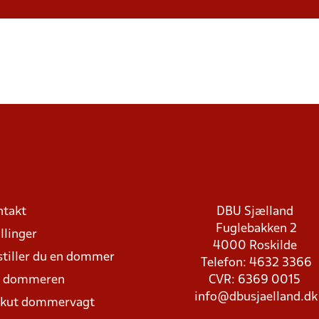
ntakt
DBU Sjælland
Fuglebakken 2
llinger
4000 Roskilde
stiller du en dommer
Telefon: 4632 3366
d dommeren
CVR: 6369 0015
info@dbusjaelland.dk
Akut dommervagt