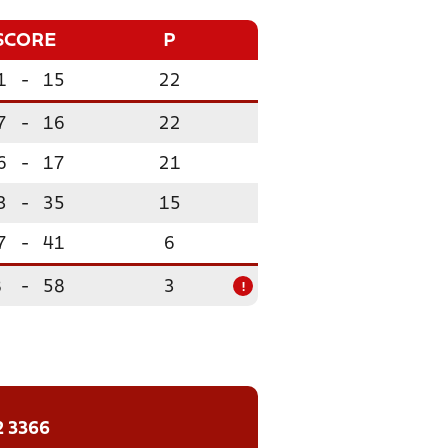
SCORE
P
1
-
15
22
7
-
16
22
6
-
17
21
3
-
35
15
7
-
41
6
8
-
58
3
!
2 3366