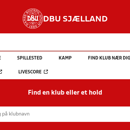
DBU SJÆLLAND
E
SPILLESTED
KAMP
FIND KLUB NÆR DI
LIVESCORE
Find en klub eller et hold