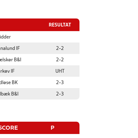
RESULTAT
idder
analund IF
2
-
2
ælskør B&I
2
-
2
rkøv IF
UHT
dløse BK
2
-
3
lbæk B&I
2
-
3
SCORE
P