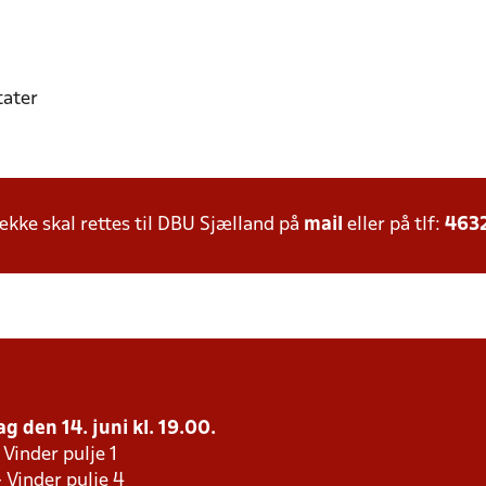
tater
ke skal rettes til DBU Sjælland på
mail
eller på tlf:
463
g den 14. juni kl. 19.00.
 Vinder pulje 1
- Vinder pulje 4