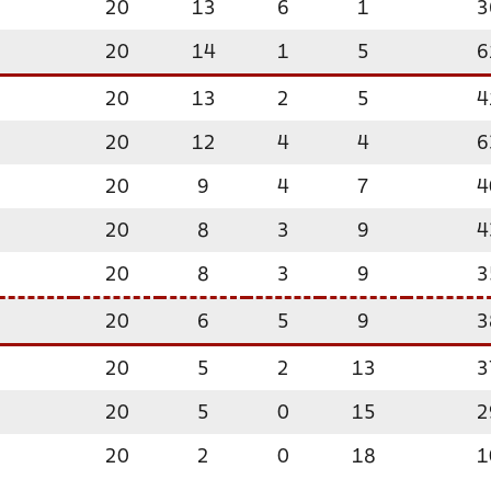
20
13
6
1
3
20
14
1
5
6
20
13
2
5
4
20
12
4
4
6
20
9
4
7
4
20
8
3
9
4
20
8
3
9
3
20
6
5
9
3
20
5
2
13
3
20
5
0
15
2
20
2
0
18
1