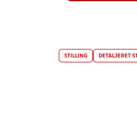
STILLING
DETALJERET S