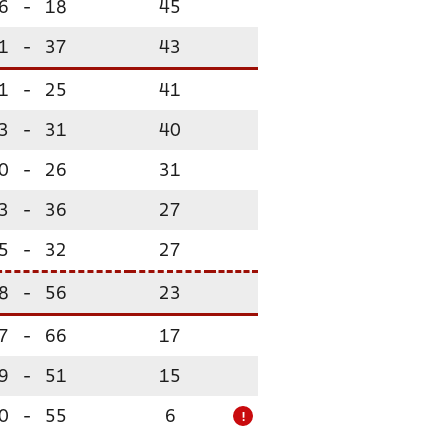
6
-
18
45
1
-
37
43
1
-
25
41
3
-
31
40
0
-
26
31
3
-
36
27
5
-
32
27
8
-
56
23
7
-
66
17
9
-
51
15
0
-
55
6
!