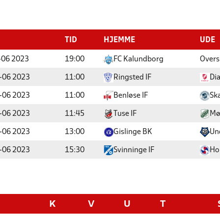
TID
HJEMME
UDE
-06 2023
19:00
FC Kalundborg
Overs
-06 2023
11:00
Ringsted IF
Di
-06 2023
11:00
Benløse IF
Sk
-06 2023
11:45
Tuse IF
Mø
-06 2023
13:00
Gislinge BK
Un
-06 2023
15:30
Svinninge IF
Ho
K
V
U
T