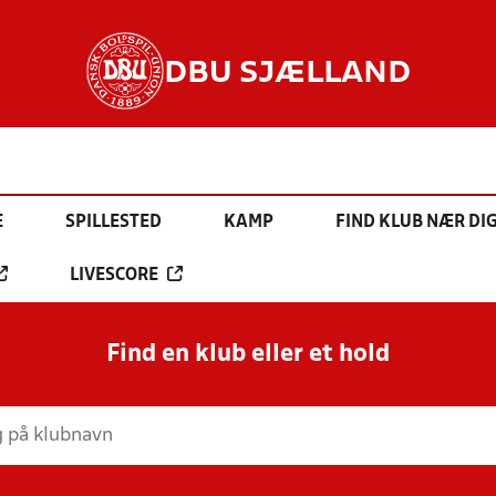
DBU SJÆLLAND
E
SPILLESTED
KAMP
FIND KLUB NÆR DI
LIVESCORE
Find en klub eller et hold