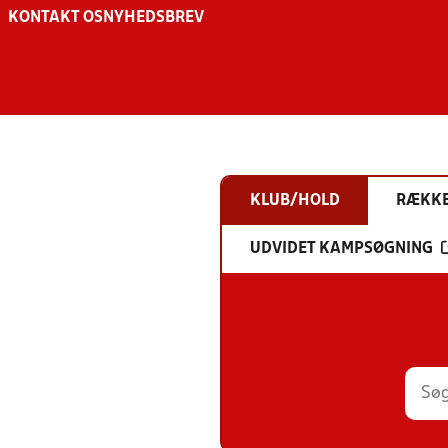
KONTAKT OS
NYHEDSBREV
KLUB/HOLD
RÆKK
UDVIDET KAMPSØGNING