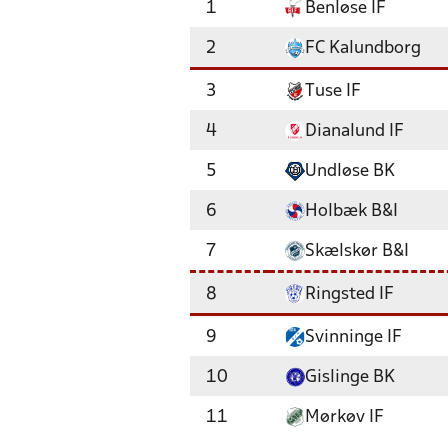
1
Benløse IF
2
FC Kalundborg
3
Tuse IF
4
Dianalund IF
5
Undløse BK
6
Holbæk B&I
7
Skælskør B&I
8
Ringsted IF
9
Svinninge IF
10
Gislinge BK
11
Mørkøv IF