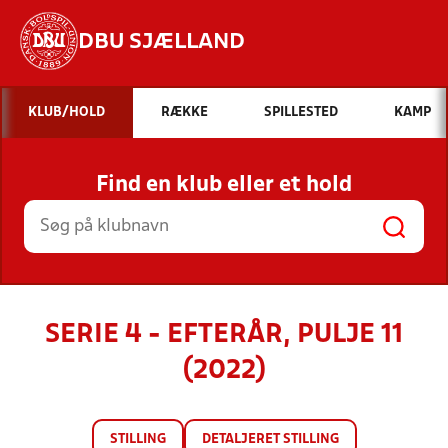
DBU SJÆLLAND
Hvad vil du søge efter?
KLUB/HOLD
RÆKKE
SPILLESTED
KAMP
INDHOLD OG NYHEDER
Find en klub eller et hold
STILLINGER, RESULTATER, KLUBBER OG
HOLD
SERIE 4 - EFTERÅR, PULJE 11
(2022)
STILLING
DETALJERET STILLING