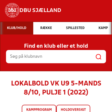
DBU SJÆLLAND
Hvad vil du søge efter?
KLUB/HOLD
RÆKKE
SPILLESTED
KAMP
INDHOLD OG NYHEDER
Find en klub eller et hold
STILLINGER, RESULTATER, KLUBBER OG
HOLD
LOKALBOLD VK U9 5-MANDS
8/10, PULJE 1 (2022)
KAMPPROGRAM
HOLDOVERSIGT