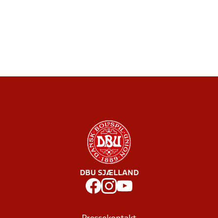
DBU SJÆLLAND