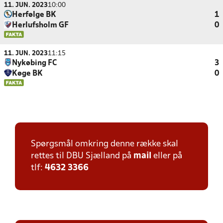
11. JUN. 2023
10:00
Herfølge BK
1
Herlufsholm GF
0
11. JUN. 2023
11:15
Nykøbing FC
3
Køge BK
0
Spørgsmål omkring denne række skal
rettes til DBU Sjælland på
mail
eller på
tlf:
4632 3366