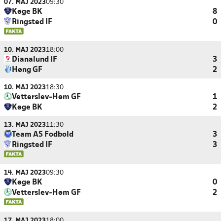
07. MAJ 2023
09:30
Køge BK
8
Ringsted IF
0
10. MAJ 2023
18:00
Dianalund IF
3
Høng GF
2
10. MAJ 2023
18:30
Vetterslev-Høm GF
1
Køge BK
2
13. MAJ 2023
11:30
Team AS Fodbold
3
Ringsted IF
3
14. MAJ 2023
09:30
Køge BK
0
Vetterslev-Høm GF
2
17. MAJ 2023
18:00