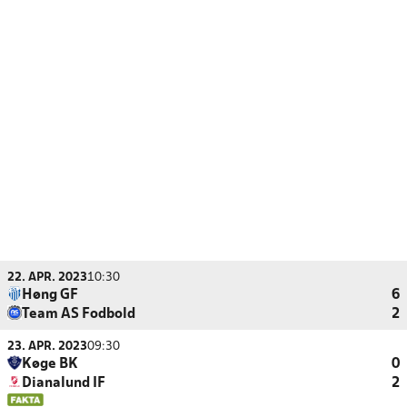
22. APR. 2023
10:30
Høng GF
6
Team AS Fodbold
2
23. APR. 2023
09:30
Køge BK
0
Dianalund IF
2