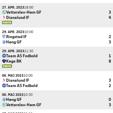
27. APR. 2023
18:00
Vetterslev-Høm GF
3
Dianalund IF
4
29. APR. 2023
10:00
Ringsted IF
2
Høng GF
3
29. APR. 2023
11:30
Team AS Fodbold
1
Køge BK
8
06. MAJ 2023
10:00
Dianalund IF
3
Team AS Fodbold
2
06. MAJ 2023
10:30
Høng GF
0
Vetterslev-Høm GF
3