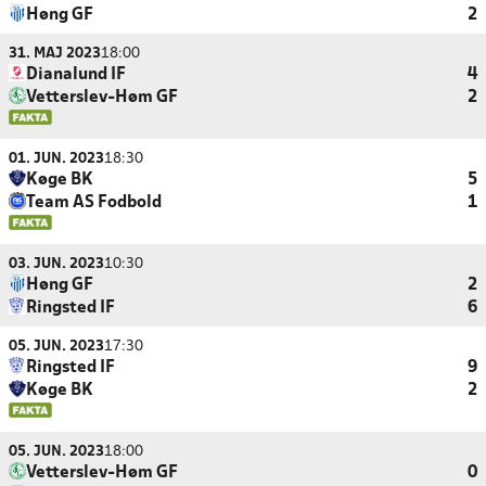
Høng GF
2
31. MAJ 2023
18:00
Dianalund IF
4
Vetterslev-Høm GF
2
01. JUN. 2023
18:30
Køge BK
5
Team AS Fodbold
1
03. JUN. 2023
10:30
Høng GF
2
Ringsted IF
6
05. JUN. 2023
17:30
Ringsted IF
9
Køge BK
2
05. JUN. 2023
18:00
Vetterslev-Høm GF
0