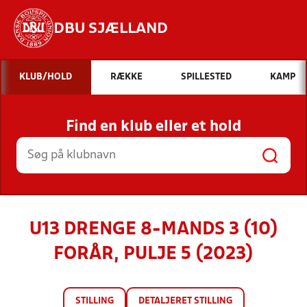
DBU SJÆLLAND
Hvad vil du søge efter?
KLUB/HOLD
RÆKKE
SPILLESTED
KAMP
INDHOLD OG NYHEDER
Find en klub eller et hold
STILLINGER, RESULTATER, KLUBBER OG
HOLD
U13 DRENGE 8-MANDS 3 (10)
FORÅR, PULJE 5 (2023)
STILLING
DETALJERET STILLING