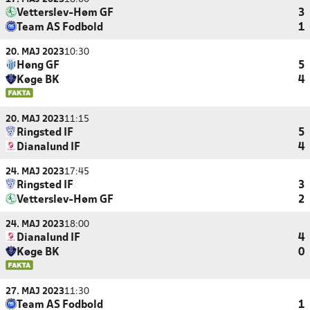
Vetterslev-Høm GF
3
Team AS Fodbold
1
20. MAJ 2023
10:30
Høng GF
5
Køge BK
4
20. MAJ 2023
11:15
Ringsted IF
5
Dianalund IF
4
24. MAJ 2023
17:45
Ringsted IF
3
Vetterslev-Høm GF
2
24. MAJ 2023
18:00
Dianalund IF
4
Køge BK
0
27. MAJ 2023
11:30
Team AS Fodbold
1