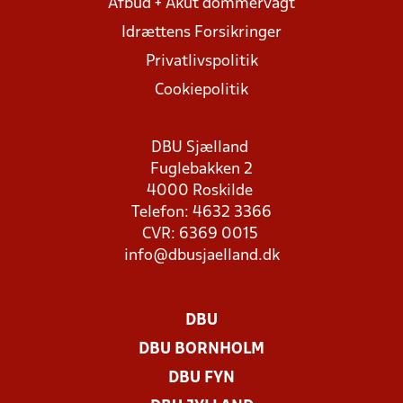
Afbud + Akut dommervagt
Idrættens Forsikringer
Privatlivspolitik
Cookiepolitik
DBU Sjælland
Fuglebakken 2
4000 Roskilde
Telefon: 4632 3366
CVR: 6369 0015
info@dbusjaelland.dk
DBU
DBU BORNHOLM
DBU FYN