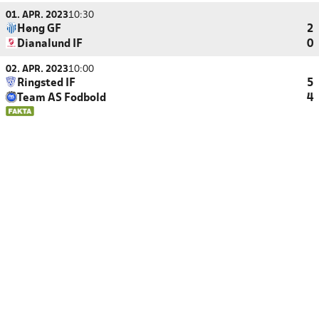
01. APR. 2023
10:30
Høng GF
2
Dianalund IF
0
02. APR. 2023
10:00
Ringsted IF
5
Team AS Fodbold
4