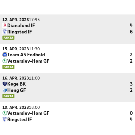
12. APR. 2023
17:45
Dianalund IF
4
Ringsted IF
6
15. APR. 2023
11:30
Team AS Fodbold
2
Vetterslev-Høm GF
2
16. APR. 2023
11:00
Køge BK
3
Høng GF
2
19. APR. 2023
18:00
Vetterslev-Høm GF
0
Ringsted IF
4