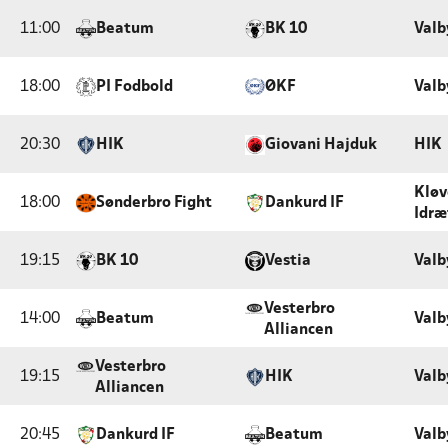
11:00
Beatum
BK 10
Valb
18:00
PI Fodbold
ØKF
Valb
20:30
HIK
Giovani Hajduk
HIK
Klø
18:00
Sønderbro Fight
Dankurd IF
Idræ
19:15
BK 10
Vestia
Valb
Vesterbro
14:00
Beatum
Valb
Alliancen
Vesterbro
19:15
HIK
Valb
Alliancen
20:45
Dankurd IF
Beatum
Valb