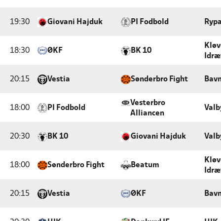
19:30
Giovani Hajduk
PI Fodbold
Rypa
Klø
18:30
ØKF
BK 10
Idræ
20:15
Vestia
Sønderbro Fight
Bavn
Vesterbro
18:00
PI Fodbold
Valb
Alliancen
20:30
BK 10
Giovani Hajduk
Valb
Klø
18:00
Sønderbro Fight
Beatum
Idræ
20:15
Vestia
ØKF
Bavn