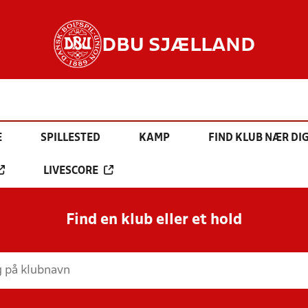
DBU SJÆLLAND
E
SPILLESTED
KAMP
FIND KLUB NÆR DI
LIVESCORE
Find en klub eller et hold