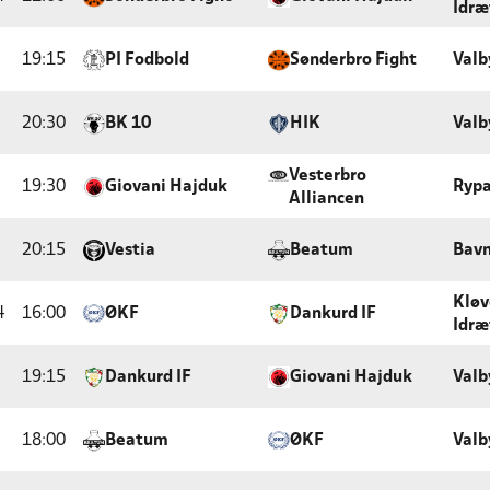
Idræ
19:15
PI Fodbold
Sønderbro Fight
Valb
20:30
BK 10
HIK
Valb
Vesterbro
19:30
Giovani Hajduk
Rypa
Alliancen
20:15
Vestia
Beatum
Bavn
Klø
4
16:00
ØKF
Dankurd IF
Idræ
19:15
Dankurd IF
Giovani Hajduk
Valb
18:00
Beatum
ØKF
Valb