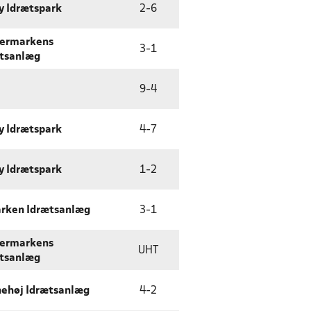
y Idrætspark
2
-
6
vermarkens
3
-
1
tsanlæg
9
-
4
y Idrætspark
4
-
7
y Idrætspark
1
-
2
rken Idrætsanlæg
3
-
1
vermarkens
UHT
tsanlæg
ehøj Idrætsanlæg
4
-
2