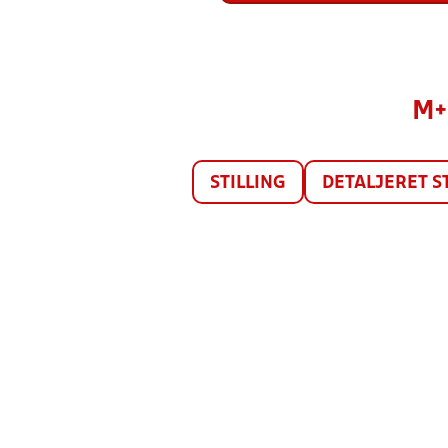
M+
STILLING
DETALJERET S