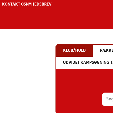
KONTAKT OS
NYHEDSBREV
KLUB/HOLD
RÆKK
UDVIDET KAMPSØGNING