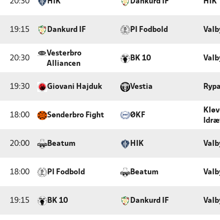
20:30
HIK
Dankurd IF
HIK
19:15
Dankurd IF
PI Fodbold
Valb
Vesterbro
20:30
BK 10
Valb
Alliancen
19:30
Giovani Hajduk
Vestia
Rypa
Klø
18:00
Sønderbro Fight
ØKF
Idræ
20:00
Beatum
HIK
Valb
18:00
PI Fodbold
Beatum
Valb
19:15
BK 10
Dankurd IF
Valb