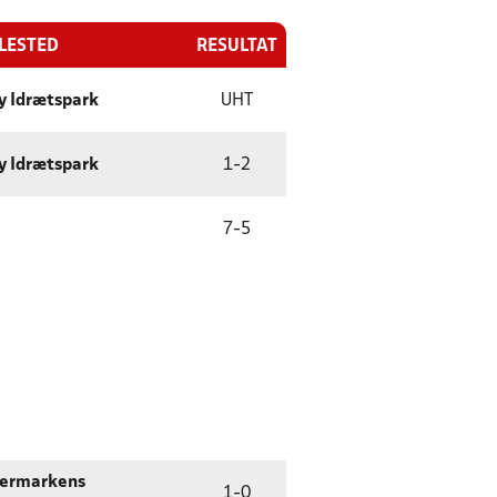
LLESTED
RESULTAT
y Idrætspark
UHT
y Idrætspark
1
-
2
7
-
5
vermarkens
1
-
0