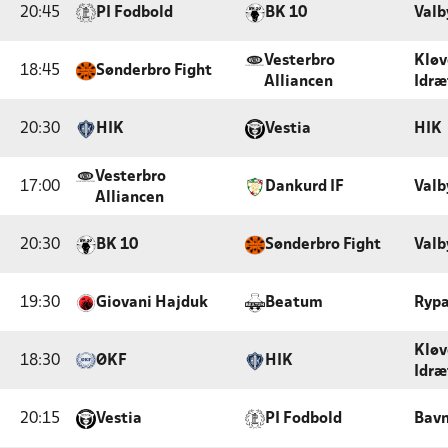
20:45
PI Fodbold
BK 10
Valb
Vesterbro
Klø
18:45
Sønderbro Fight
Alliancen
Idræ
20:30
HIK
Vestia
HIK
Vesterbro
17:00
Dankurd IF
Valb
Alliancen
20:30
BK 10
Sønderbro Fight
Valb
19:30
Giovani Hajduk
Beatum
Rypa
Klø
18:30
ØKF
HIK
Idræ
20:15
Vestia
PI Fodbold
Bavn