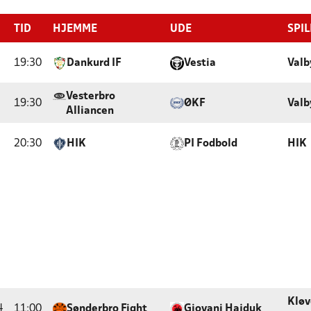
TID
HJEMME
UDE
SPI
19:30
Dankurd IF
Vestia
Valb
Vesterbro
19:30
ØKF
Valb
Alliancen
20:30
HIK
PI Fodbold
HIK
Klø
4
11:00
Sønderbro Fight
Giovani Hajduk