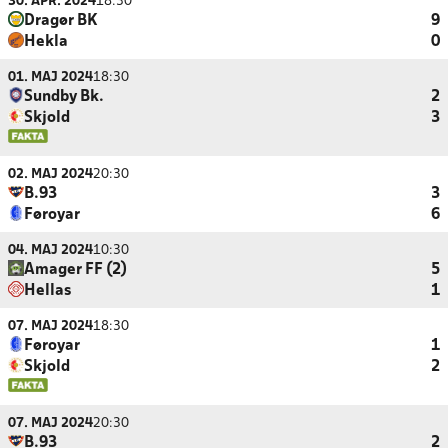
30. APR. 2024
18:30
Dragør BK
9
Hekla
0
01. MAJ 2024
18:30
Sundby Bk.
2
Skjold
3
02. MAJ 2024
20:30
B.93
3
Føroyar
6
04. MAJ 2024
10:30
Amager FF (2)
5
Hellas
1
07. MAJ 2024
18:30
Føroyar
1
Skjold
2
07. MAJ 2024
20:30
B.93
2