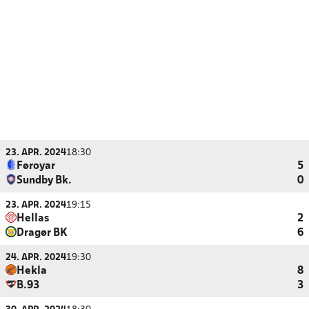
23. APR. 2024
18:30
Føroyar
5
Sundby Bk.
0
23. APR. 2024
19:15
Hellas
2
Dragør BK
6
24. APR. 2024
19:30
Hekla
8
B.93
3