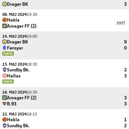
Dragør BK
3
08. MAJ 2024
19:30
Hekla
HHT
Amager FF (2)
14. MAJ 2024
19:00
Dragør BK
9
Føroyar
0
15. MAJ 2024
18:30
Sundby Bk.
2
Hellas
3
18. MAJ 2024
10:30
Amager FF (2)
3
B.93
3
22. MAJ 2024
18:15
Hekla
1
Sundby Bk.
2