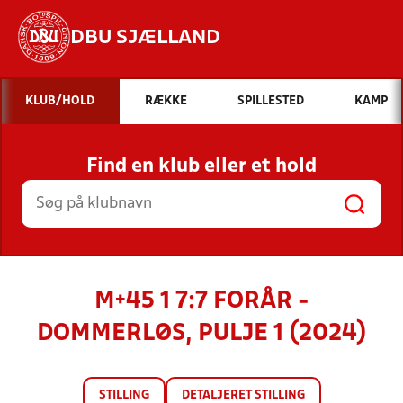
DBU SJÆLLAND
Hvad vil du søge efter?
KLUB/HOLD
RÆKKE
SPILLESTED
KAMP
INDHOLD OG NYHEDER
Find en klub eller et hold
STILLINGER, RESULTATER, KLUBBER OG
HOLD
M+45 1 7:7 FORÅR -
DOMMERLØS, PULJE 1 (2024)
STILLING
DETALJERET STILLING