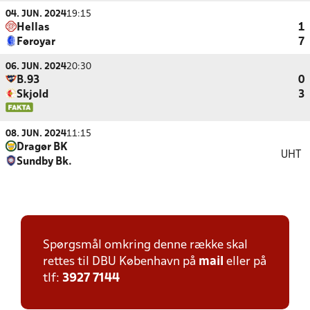
04. JUN. 2024
19:15
Hellas
1
Føroyar
7
06. JUN. 2024
20:30
B.93
0
Skjold
3
08. JUN. 2024
11:15
Dragør BK
UHT
Sundby Bk.
Spørgsmål omkring denne række skal
rettes til DBU København på
mail
eller på
tlf:
3927 7144