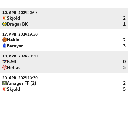
10. APR. 2024
20:45
Skjold
2
Dragør BK
1
17. APR. 2024
19:30
Hekla
2
Føroyar
3
18. APR. 2024
20:30
B.93
0
Hellas
5
20. APR. 2024
10:30
Amager FF (2)
2
Skjold
5