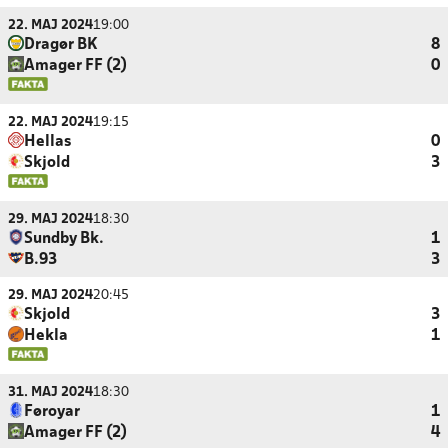
22. MAJ 2024
19:00
Dragør BK
8
Amager FF (2)
0
22. MAJ 2024
19:15
Hellas
0
Skjold
3
29. MAJ 2024
18:30
Sundby Bk.
1
B.93
3
29. MAJ 2024
20:45
Skjold
3
Hekla
1
31. MAJ 2024
18:30
Føroyar
1
Amager FF (2)
4