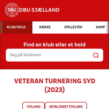
DBU SJÆLLAND
Hvad vil du søge efter?
KLUB/HOLD
RÆKKE
SPILLESTED
KAMP
INDHOLD OG NYHEDER
Find en klub eller et hold
STILLINGER, RESULTATER, KLUBBER OG
HOLD
VETERAN TURNERING SYD
(2023)
STILLING
DETALJERET STILLING