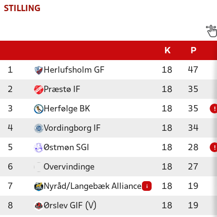
STILLING
K
P
1
Herlufsholm GF
18
47
2
Præstø IF
18
35
3
Herfølge BK
18
35
!
4
Vordingborg IF
18
34
5
Østmøn SGI
18
28
!
6
Overvindinge
18
27
7
Nyråd/Langebæk Alliancen
18
19
i
8
Ørslev GIF (V)
18
19