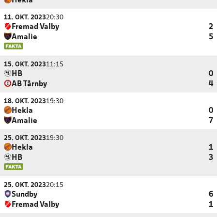
Hekla
11. OKT. 2023
20:30
Fremad Valby
2
Amalie
5
15. OKT. 2023
11:15
HB
0
AB Tårnby
4
18. OKT. 2023
19:30
Hekla
0
Amalie
7
25. OKT. 2023
19:30
Hekla
1
HB
3
25. OKT. 2023
20:15
Sundby
6
Fremad Valby
1