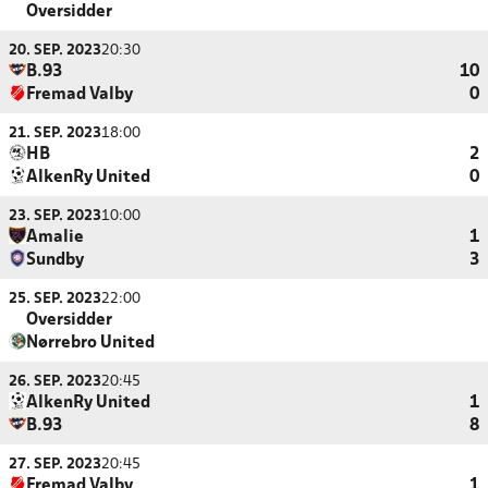
Oversidder
20. SEP. 2023
20:30
B.93
10
Fremad Valby
0
21. SEP. 2023
18:00
HB
2
AlkenRy United
0
23. SEP. 2023
10:00
Amalie
1
Sundby
3
25. SEP. 2023
22:00
Oversidder
Nørrebro United
26. SEP. 2023
20:45
AlkenRy United
1
B.93
8
27. SEP. 2023
20:45
Fremad Valby
1