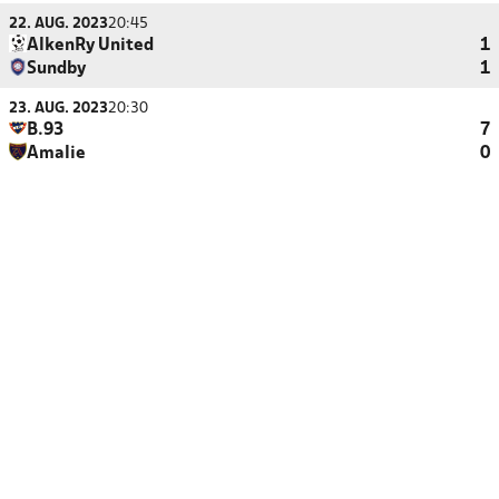
22. AUG. 2023
20:45
AlkenRy United
1
Sundby
1
23. AUG. 2023
20:30
B.93
7
Amalie
0