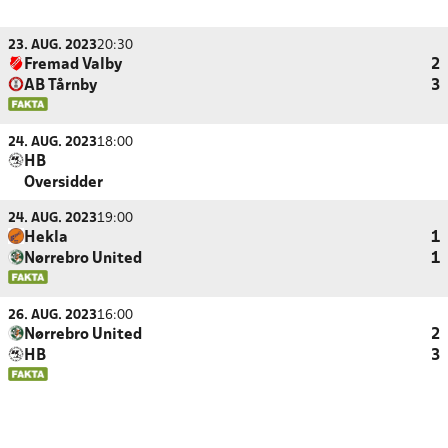
23. AUG. 2023
20:30
Fremad Valby
2
AB Tårnby
3
24. AUG. 2023
18:00
HB
Oversidder
24. AUG. 2023
19:00
Hekla
1
Nørrebro United
1
26. AUG. 2023
16:00
Nørrebro United
2
HB
3