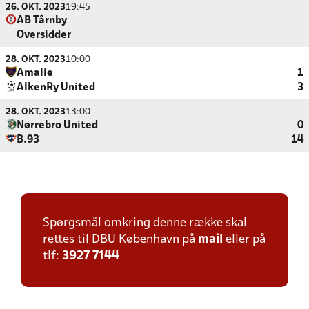
26. OKT. 2023
19:45
AB Tårnby
Oversidder
28. OKT. 2023
10:00
Amalie
1
AlkenRy United
3
28. OKT. 2023
13:00
Nørrebro United
0
B.93
14
Spørgsmål omkring denne række skal
rettes til DBU København på
mail
eller på
tlf:
3927 7144