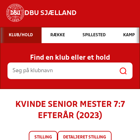
DBU SJÆLLAND
Hvad vil du søge efter?
KLUB/HOLD
RÆKKE
SPILLESTED
KAMP
INDHOLD OG NYHEDER
Find en klub eller et hold
STILLINGER, RESULTATER, KLUBBER OG
HOLD
KVINDE SENIOR MESTER 7:7
EFTERÅR (2023)
STILLING
DETALJERET STILLING