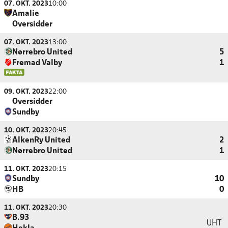
07. OKT. 2023
10:00
Amalie
Oversidder
07. OKT. 2023
13:00
Nørrebro United
5
Fremad Valby
1
09. OKT. 2023
22:00
Oversidder
Sundby
10. OKT. 2023
20:45
AlkenRy United
2
Nørrebro United
1
11. OKT. 2023
20:15
Sundby
10
HB
0
11. OKT. 2023
20:30
B.93
UHT