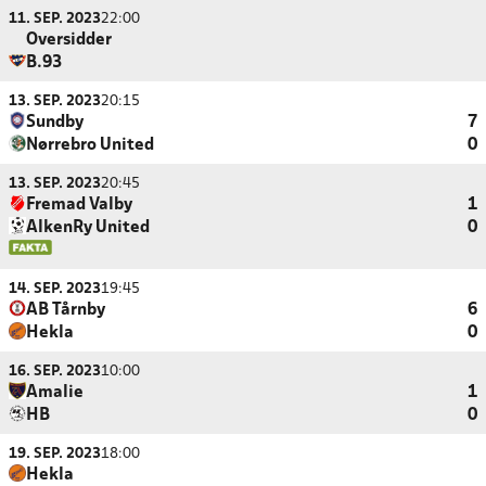
11. SEP. 2023
22:00
Oversidder
B.93
13. SEP. 2023
20:15
Sundby
7
Nørrebro United
0
13. SEP. 2023
20:45
Fremad Valby
1
AlkenRy United
0
14. SEP. 2023
19:45
AB Tårnby
6
Hekla
0
16. SEP. 2023
10:00
Amalie
1
HB
0
19. SEP. 2023
18:00
Hekla