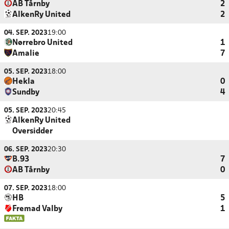
AB Tårnby
2
AlkenRy United
2
04. SEP. 2023
19:00
Nørrebro United
1
Amalie
7
05. SEP. 2023
18:00
Hekla
0
Sundby
4
05. SEP. 2023
20:45
AlkenRy United
Oversidder
06. SEP. 2023
20:30
B.93
7
AB Tårnby
0
07. SEP. 2023
18:00
HB
5
Fremad Valby
1