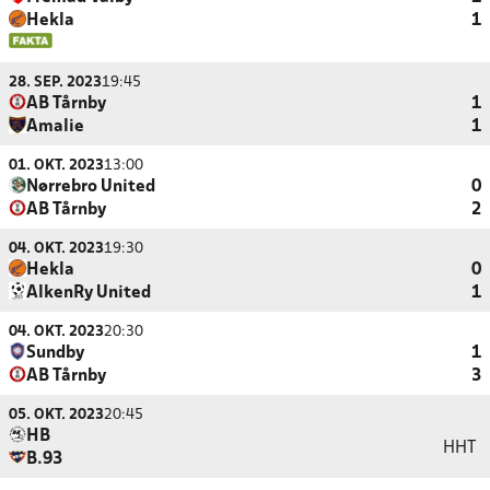
Hekla
1
28. SEP. 2023
19:45
AB Tårnby
1
Amalie
1
01. OKT. 2023
13:00
Nørrebro United
0
AB Tårnby
2
04. OKT. 2023
19:30
Hekla
0
AlkenRy United
1
04. OKT. 2023
20:30
Sundby
1
AB Tårnby
3
05. OKT. 2023
20:45
HB
HHT
B.93